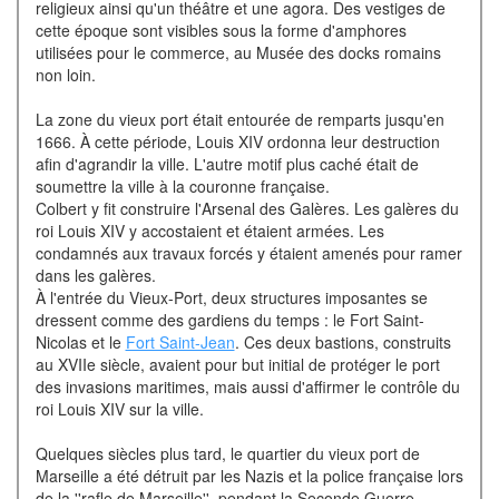
religieux ainsi qu'un théâtre et une agora. Des vestiges de
cette époque sont visibles sous la forme d'amphores
utilisées pour le commerce, au Musée des docks romains
non loin.
La zone du vieux port était entourée de remparts jusqu'en
1666. À cette période, Louis XIV ordonna leur destruction
afin d'agrandir la ville. L'autre motif plus caché était de
soumettre la ville à la couronne française.
Colbert y fit construire l'Arsenal des Galères. Les galères du
roi Louis XIV y accostaient et étaient armées. Les
condamnés aux travaux forcés y étaient amenés pour ramer
dans les galères.
À l'entrée du Vieux-Port, deux structures imposantes se
dressent comme des gardiens du temps : le Fort Saint-
Nicolas et le
Fort Saint-Jean
. Ces deux bastions, construits
au XVIIe siècle, avaient pour but initial de protéger le port
des invasions maritimes, mais aussi d'affirmer le contrôle du
roi Louis XIV sur la ville.
Quelques siècles plus tard, le quartier du vieux port de
Marseille a été détruit par les Nazis et la police française lors
de la ''rafle de Marseille'', pendant la Seconde Guerre