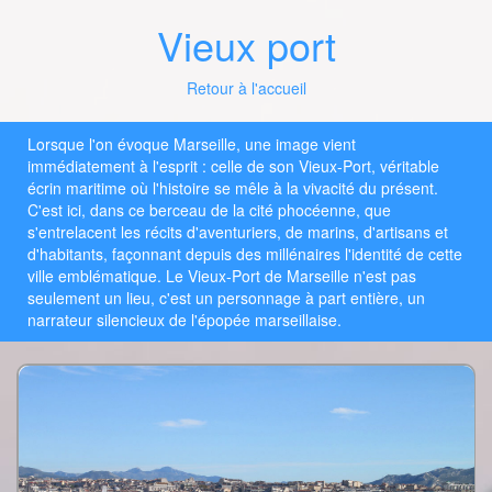
Vieux port
Retour à l'accueil
Lorsque l'on évoque Marseille, une image vient
immédiatement à l'esprit : celle de son Vieux-Port, véritable
écrin maritime où l'histoire se mêle à la vivacité du présent.
C'est ici, dans ce berceau de la cité phocéenne, que
s'entrelacent les récits d'aventuriers, de marins, d'artisans et
d'habitants, façonnant depuis des millénaires l'identité de cette
ville emblématique. Le Vieux-Port de Marseille n'est pas
seulement un lieu, c'est un personnage à part entière, un
narrateur silencieux de l'épopée marseillaise.